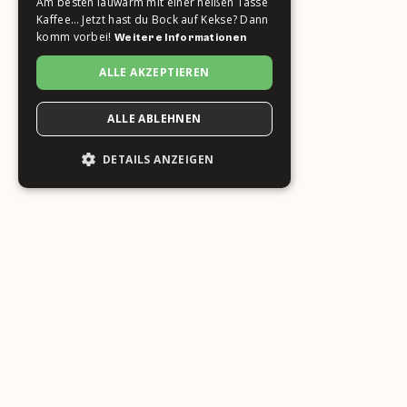
Am besten lauwarm mit einer heißen Tasse
Kaffee… Jetzt hast du Bock auf Kekse? Dann
komm vorbei!
Weitere Informationen
ALLE AKZEPTIEREN
ALLE ABLEHNEN
DETAILS ANZEIGEN
To view the embedded map, you must agree to the use
of cookies.