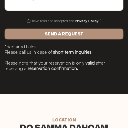
I have read and accepted the
Privacy Policy
. *
*Required fields
Please call us in case of
short term inquiries
.
Please note that your reservation
is only
valid
after
receiving a
reservation confirmation.
LOCATION
DO SAMMA DAHOAM